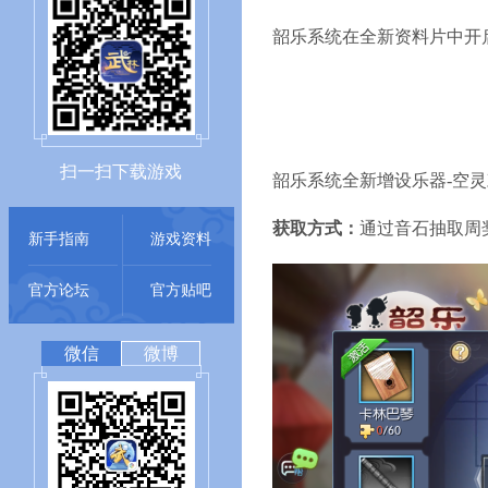
韶乐系统在全新资料片中开
扫一扫下载游戏
韶乐系统全新增设乐器-空
获取方式：
通过音石抽取周
新手指南
游戏资料
官方论坛
官方贴吧
微信
微博