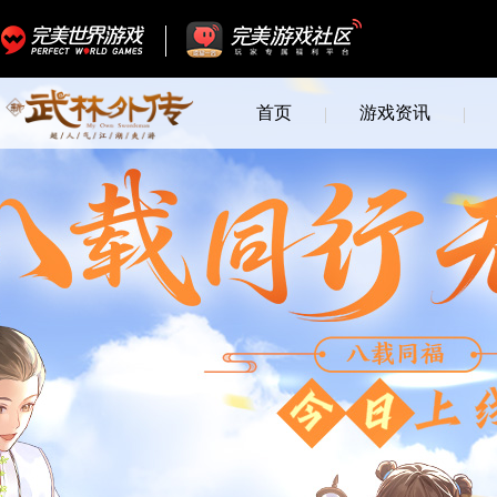
首页
游戏资讯