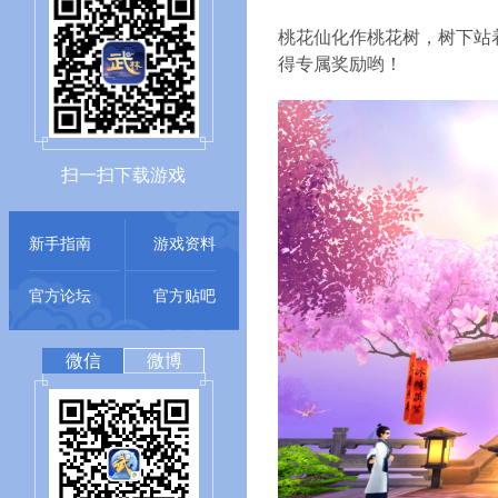
桃花仙化作桃花树，树下站
得专属奖励哟！
扫一扫下载游戏
新手指南
游戏资料
官方论坛
官方贴吧
微信
微博