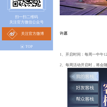
扫一扫二维码
关注官方微信公众号
许愿
关注官方微博
TOP
1、开启时间：每周一中午12:0
2、每周活动开启时，将会