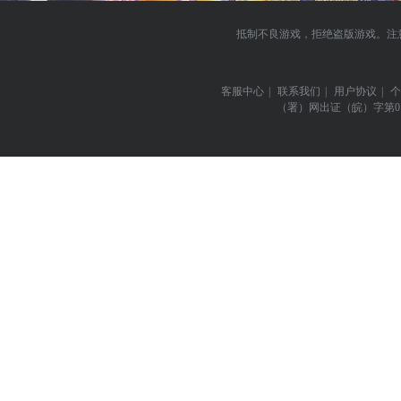
抵制不良游戏，拒绝盗版游戏。注
客服中心
|
联系我们
|
用户协议
|
个
（署）网出证（皖）字第0