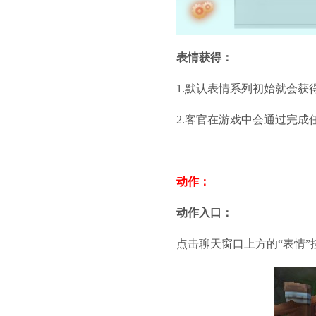
表情获得：
1.默认表情系列初始就会获
2.客官在游戏中会通过完
动作：
动作入口：
点击聊天窗口上方的“表情”