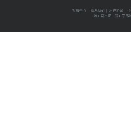
客服中心
|
联系我们
|
用户协议
|
个
（署）网出证（皖）字第0