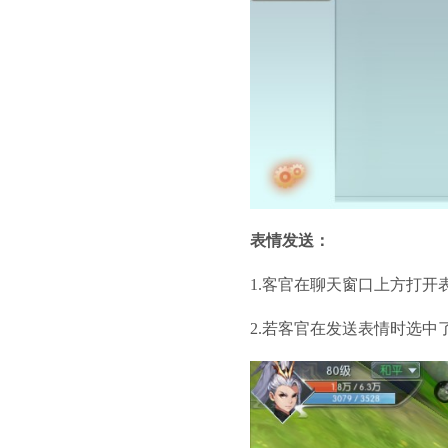
表情发送：
1.客官在聊天窗口上方打
2.若客官在发送表情时选中