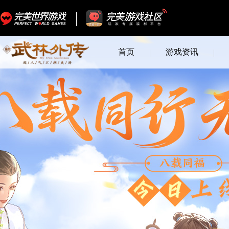
首页
游戏资讯