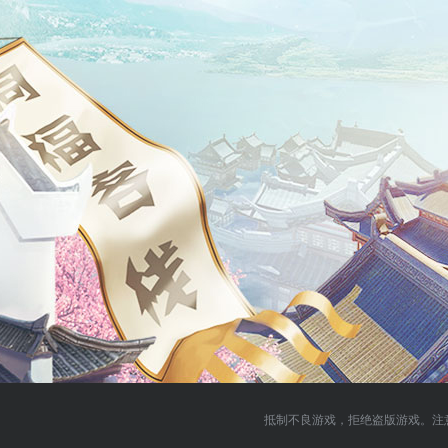
抵制不良游戏，拒绝盗版游戏。注