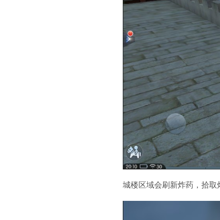
城楼区域会刷新炸药，拾取