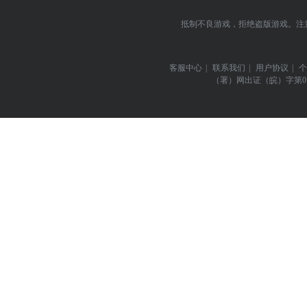
抵制不良游戏，拒绝盗版游戏。注
客服中心
|
联系我们
|
用户协议
|
个
（署）网出证（皖）字第0