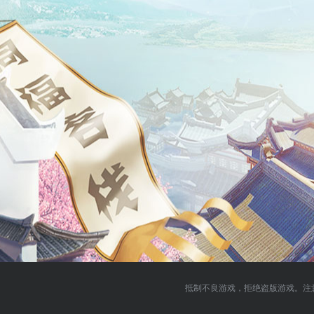
抵制不良游戏，拒绝盗版游戏。注