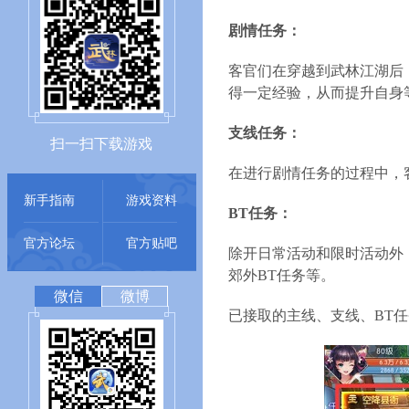
剧情任务：
客官们在穿越到武林江湖后
得一定经验，从而提升自身
支线任务：
扫一扫下载游戏
在进行剧情任务的过程中，
新手指南
游戏资料
BT任务：
官方论坛
官方贴吧
除开日常活动和限时活动外
郊外BT任务等。
微信
微博
已接取的主线、支线、BT