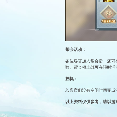
帮会活动：
各位客官加入帮会后，还可
验。帮会领土战可在限时活
挂机：
若客官们没有空闲时间完成
以上资料仅供参考，请以游