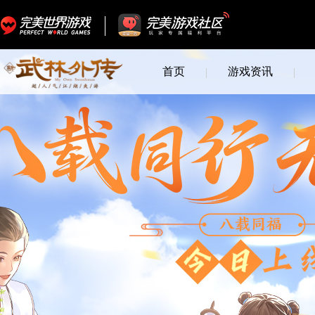
首页
游戏资讯