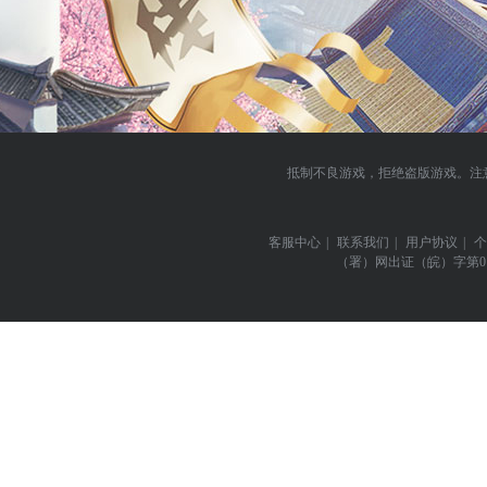
抵制不良游戏，拒绝盗版游戏。注
客服中心
|
联系我们
|
用户协议
|
个
（署）网出证（皖）字第0