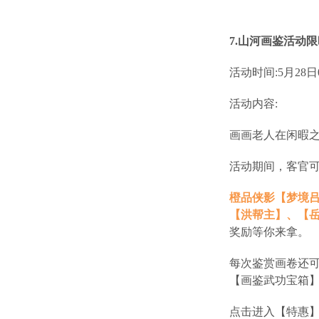
7.山河画鉴活动
活动时间:5月28日07
活动内容:
画画老人在闲暇之
活动期间，客官
橙品侠影【梦境
【洪帮主】、【
奖励等你来拿。
每次鉴赏画卷还
【画鉴武功宝箱
点击进入【特惠】