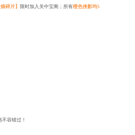
十娘碎片】
限时加入关中宝阁；所有
橙色侠影均5
惠不容错过！