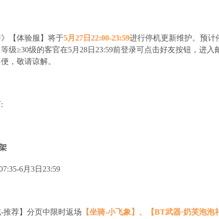
》【体验服】将于
5月27日22:00-23:59
进行停机更新维护。预计
等级≥30级的客官在5月28日23:59前登录可点击好友按钮，进
不便，敬请谅解。
:
架
:35-6月3日23:59
-推荐】分页中限时返场
【坐骑-小飞象】、【BT武器·奶芙泡泡