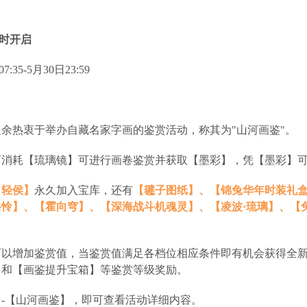
限时开启
:35-5月30日23:59
余热衷于举办自藏名家字画的鉴赏活动，称其为"山河画鉴"。
可消耗【琉璃镜】可进行画卷鉴赏并获取【墨彩】，凭【墨彩】
吕轻侯】
永久加入宝库，还有
【毽子图纸】、【锦兔华年时装礼
岳怜】、【霍向穹】、【深海战斗机魂灵】、【凌波·琉璃】、【
可以增加鉴赏值，当鉴赏值满足各档位相应条件即有机会获得全新
】和【画鉴提升宝箱】等鉴赏等级奖励。
-【山河画鉴】，即可查看活动详细内容。