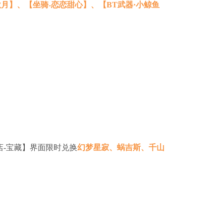
月】、【坐骑-恋恋甜心】、【BT武器·小鲸鱼
店-宝藏】界面限时兑换
幻梦星寂、蜗吉斯、千山