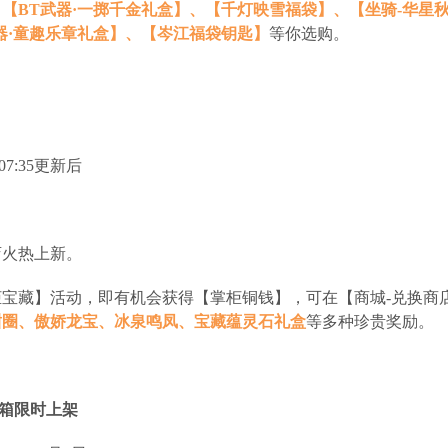
【BT武器·一掷千金礼盒】、【千灯映雪福袋】、【坐骑-华星秋
器·童趣乐章礼盒】、【岑江福袋钥匙】
等你选购。
07:35更新后
店火热上新。
宝藏】活动，即有机会获得【掌柜铜钱】，可在【商城-兑换商
甜圈、傲娇龙宝、冰泉鸣凤、宝藏蕴灵石礼盒
等多种珍贵奖励。
宝箱限时上架