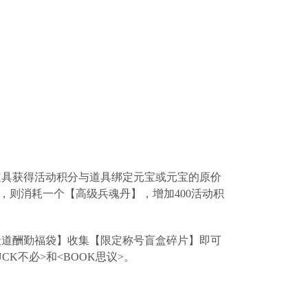
道具获得活动积分与道具绑定元宝或元宝的原价
，则消耗一个【高级兵魂丹】，增加400活动积
天道酬勤福袋】收集【限定称号盲盒碎片】即可
K不必>和<BOOK思议>。