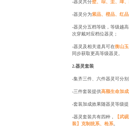
-器灵共分
壁、琮、圭、璋、
-器灵分为
紫品、橙品、红品
-器灵分五档等级，等级越
次穿戴对应档位器灵；
-器灵及相关道具可在
衡山玉
同步获取更高等级器灵。
2.器灵套装
-集齐三件、六件器灵可分
-三件套装提供
高额生命加成
-套装加成效果随器灵等级
-器灵套装共有四种，
【武砚
装】克制统系、枪系
。