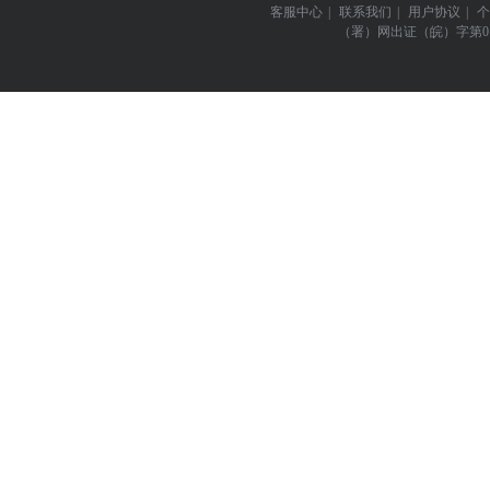
客服中心
|
联系我们
|
用户协议
|
个
（署）网出证（皖）字第0