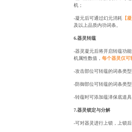
机；
-凝元后可通过幻元消耗
【凝
及以上品质内功词条。
6.器灵转蕴
-器灵凝元后将开启转蕴功
机属性数值，
每个器灵仅可
-攻击部位可转蕴的词条类
-防御部位可转蕴的词条类
-转蕴时可添加蕴泽保底道
7.器灵锁定与分解
-可对器灵进行上锁，上锁