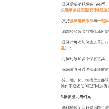
-蕴泽需要消耗经验与银币
仅继承该器灵蕴泽消耗经验的
-支持
批量选择添加
与
一键添
-添加经验超出当前蕴泽所
-蕴泽时可添加保底道具进
圣】
；
-可同时添加多个保底道具
-保底道具可通过蕴泽提前
-淬、融、化、御槽位全部
操作不返还任何已消耗的资
5.器灵凝元与幻元
-基础槽位全部解锁后即可