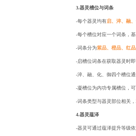
3.器灵槽位与词条
-每个器灵均有
启、淬、融、
-每个槽位对应一个词条，
-词条分为
紫品、橙品、红品
-启槽位词条在获取器灵时
-淬、融、化、御四个槽位
-凝槽位为内功专属槽位，
-词条类型与器灵部位相关
4.器灵蕴泽
-器灵可通过蕴泽提升等级