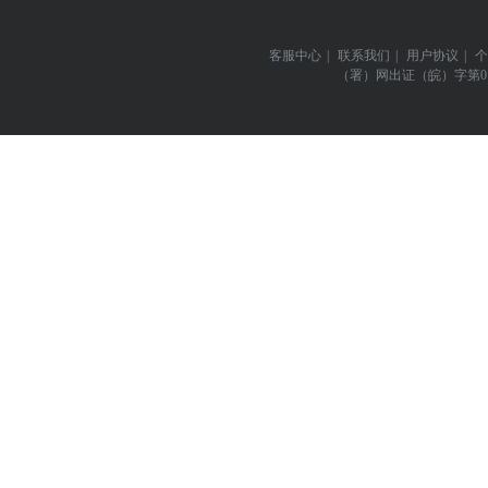
客服中心
|
联系我们
|
用户协议
|
个
（署）网出证（皖）字第0