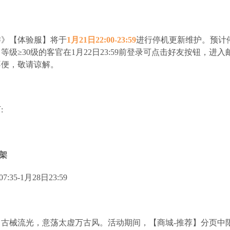
》【体验服】将于
1月21日22:00-23:59
进行停机更新维护。预计
等级≥30级的客官在1月22日23:59前登录可点击好友按钮，进
不便，敬请谅解。
:
架
:35-1月28日23:59
古械流光，意荡太虚万古风。活动期间，【商城-推荐】分页中