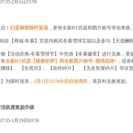
:35-2月1日23:59
开启！
幻蓝御辇限时返场
，更有全新BT武器和图片称号等你来换
1日期间在【商城-冬幕】页签内购买冬幕雪球宝箱以及参与【天道
侧【活动庆典-冬幕雪球节】中凭借【冬幕徽章】进行兑换，奖
更有
全新BT武器【晓春织梦】和全新图片称号<雪球战神>
，还有
大挪移】、【生死符】、【岳怜碎片】、【无名智叟碎片】等珍
章】为限时道具，
2月1日23:59分后自动消失
，请及时兑换奖励。
限时活跃度奖励升级
:35-1月29日03:59