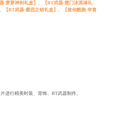
器·萝萝神剑礼盒】、【BT武器·楚门冰淇淋礼
、【BT武器·蜜恋之钥礼盒】、【迷你酷跑·华胄
片进行精美时装、背饰、BT武器制作。