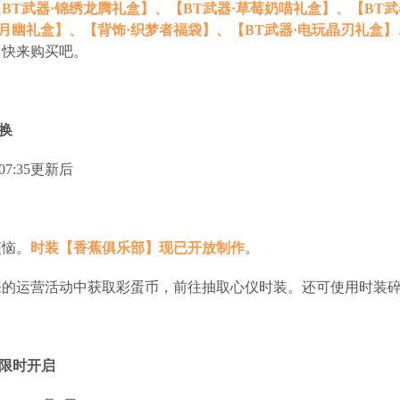
BT武器·锦绣龙腾礼盒】、【BT武器·草莓奶喵礼盒】、【BT武
·月幽礼盒】、【背饰·织梦者福袋】、【BT武器·电玩晶刃礼盒】
，快来购买吧。
换
07:35更新后
烦恼。
时装【香蕉俱乐部】现已开放制作
。
来的运营活动中获取彩蛋币，前往抽取心仪时装。还可使用时装碎
动限时开启