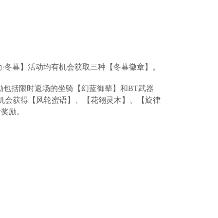
。
酬勤·冬幕】活动均有机会获取三种【冬幕徽章】。
励包括限时返场的坐骑【幻蓝御辇】和BT武器
机会获得【风轮蜜语】、【花翎灵木】、【旋律
贵奖励。