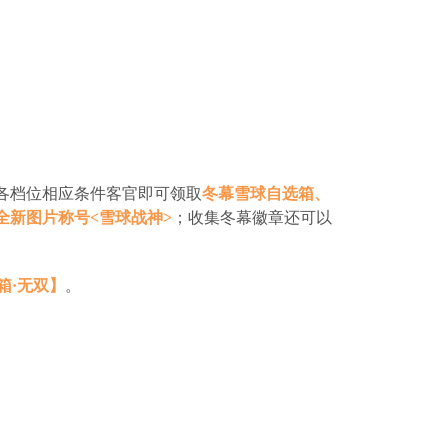
各档位相应条件客官即可领取
冬幕雪球自选箱、
全新图片称号<雪球战神>
；收集冬幕徽章还可以
箱·无双】
。