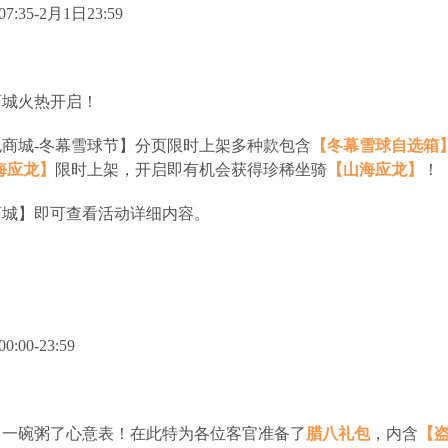
:35-2月1日23:59
商城火热开启！
商城-冬幕雪球节】分页限时上架多种款包含
【冬幕雪球自选箱
海应龙】
限时上架，开启即有机会获得珍稀坐骑
【山海应龙】
！
商城】即可查看活动详细内容。
00-23:59
，一碗粥了心意表！在此特为各位客官准备了
腊八礼包
，内含
【盗