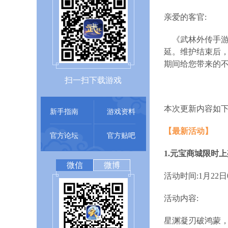
亲爱的客官:
《武林外传手游
延。维护结束后，
期间给您带来的
扫一扫下载游戏
本次更新内容如下
新手指南
游戏资料
【最新活动】
官方论坛
官方贴吧
1.元宝商城限时上
微信
微博
活动时间:1月22日07
活动内容:
星渊凝刃破鸿蒙，