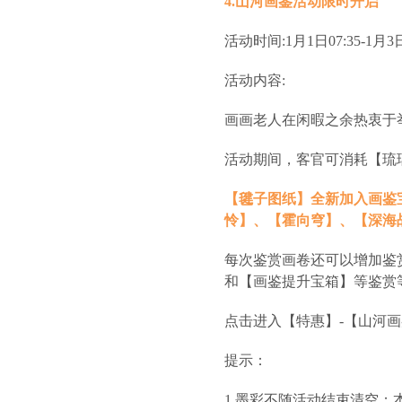
4.山河画鉴活动限时开启
活动时间:1月1日07:35-1月3日
活动内容:
画画老人在闲暇之余热衷于
活动期间，客官可消耗【琉
【毽子图纸】全新加入画鉴
怜】、【霍向穹】、【深海
每次鉴赏画卷还可以增加鉴
和【画鉴提升宝箱】等鉴赏
点击进入【特惠】-【山河
提示：
1.墨彩不随活动结束清空；