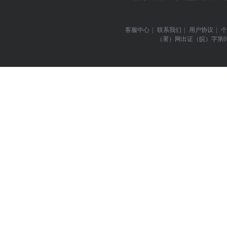
客服中心
|
联系我们
|
用户协议
|
个
（署）网出证（皖）字第0