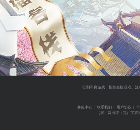
抵制不良游戏，拒绝盗版游戏。注
客服中心
|
联系我们
|
用户协议
|
个
（署）网出证（皖）字第0