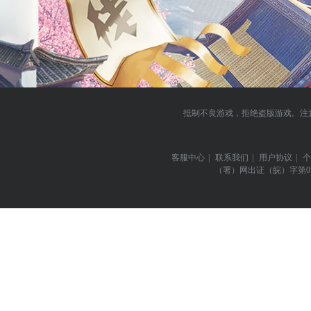
抵制不良游戏，拒绝盗版游戏。注
客服中心
|
联系我们
|
用户协议
|
个
（署）网出证（皖）字第0