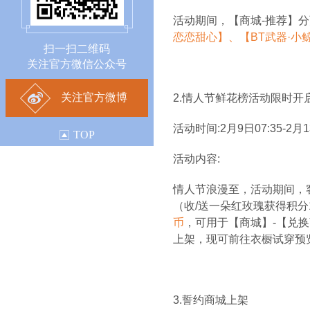
活动期间，【商城-推荐】
恋恋甜心】、【BT武器·小
扫一扫二维码
关注官方微信公众号
关注官方微博
2.
情人节鲜花榜活动限时开
活动时间:2月9日07:35-2月1
TOP
活动内容:
情人节浪漫至，活动期间，
（收/送一朵红玫瑰获得积
币
，可用于【商城】-【兑
上架，现可前往衣橱试穿预
3.
誓约商城上架