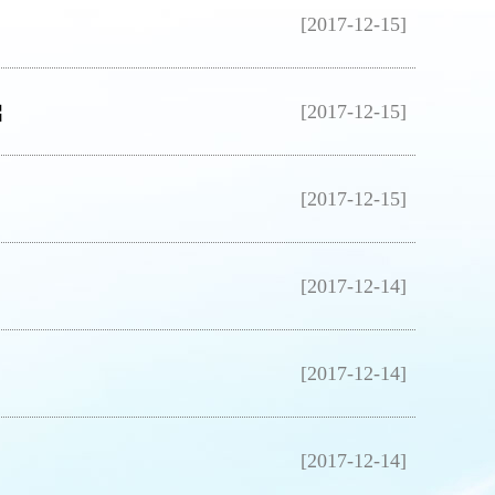
[2017-12-15]
[2017-12-15]
启
[2017-12-15]
[2017-12-14]
[2017-12-14]
[2017-12-14]