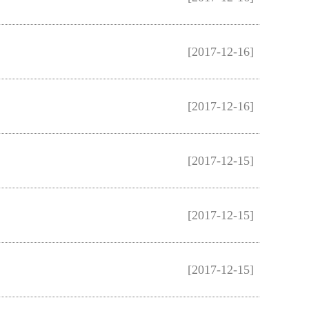
[2017-12-16]
[2017-12-16]
[2017-12-15]
[2017-12-15]
[2017-12-15]