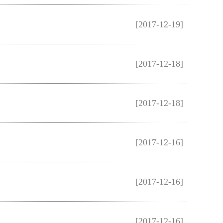
[2017-12-19]
[2017-12-18]
[2017-12-18]
[2017-12-16]
[2017-12-16]
[2017-12-16]