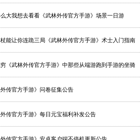
这么大我想去看看《武林外传官方手游》场景一日游
权杖能让你连跪三局《武林外传官方手游》术士入门指南
无穷《武林外传官方手游》中那些从端游跑到手游的坐骑
林外传官方手游》问卷征集公告
林外传官方手游》每日元宝福利补发公告
林外传官方手游》安卓客户端不停机更新公告