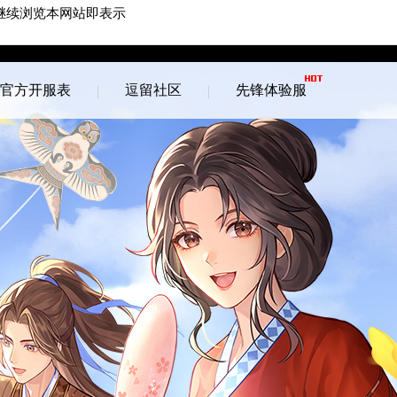
继续浏览本网站即表示
游戏客服
游戏列表
官方开服表
逗留社区
先锋体验服