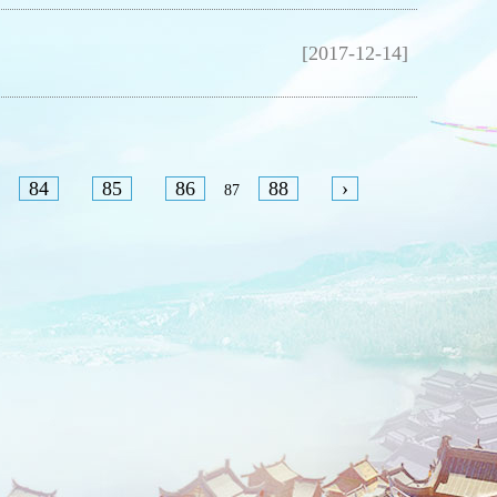
[2017-12-14]
84
85
86
88
›
87