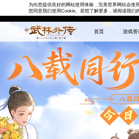
为向您提供良好的网站使用体验，完美世界网站会使
Cookie
您同意我们使用
。若想了解更多，请阅读我们
首页
游戏资