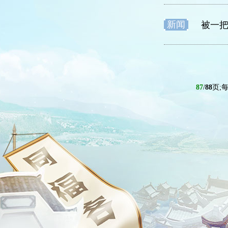
新闻
被一
87
/
88
页;