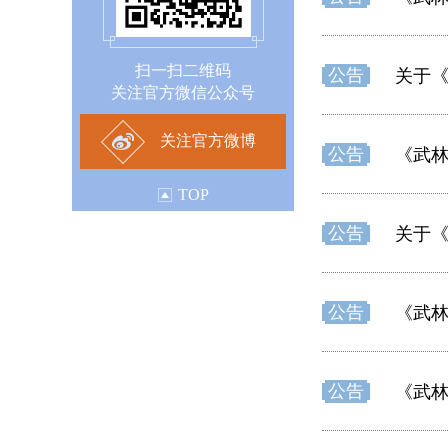
扫一扫二维码
公告
关于
关注官方微信公众号
关注官方微博
公告
《武
TOP
公告
关于《
公告
《武林
公告
《武林