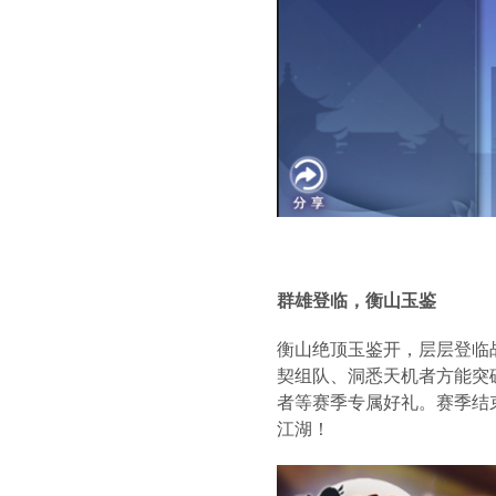
群雄登临，衡山玉鉴
衡山绝顶玉鉴开，层层登临
契组队、洞悉天机者方能突
者等赛季专属好礼。赛季结
江湖！