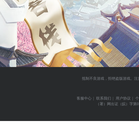
抵制不良游戏，拒绝盗版游戏。注
客服中心
|
联系我们
|
用户协议
|
个
（署）网出证（皖）字第0