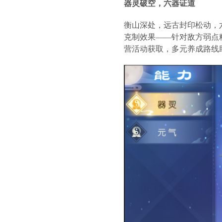
器灵破空，六器证道
衡山深处，远古封印松动，
克制效果——针对敌方弱点
营活动获取，多元养成路线