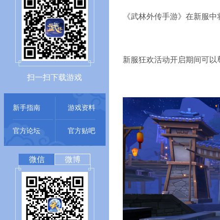
《武林外传手游》在新服中
新服狂欢活动开启期间可以
扫一扫下载游戏
新手指南
游戏资料
官方论坛
官方贴吧
微信
微博