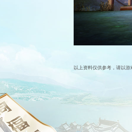
以上资料仅供参考，请以游