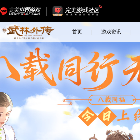
首页
游戏资讯