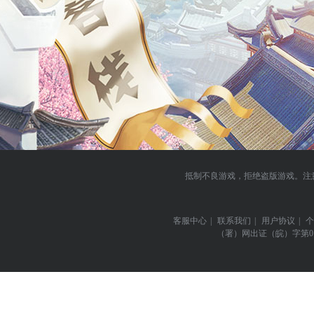
抵制不良游戏，拒绝盗版游戏。注
客服中心
|
联系我们
|
用户协议
|
个
（署）网出证（皖）字第0