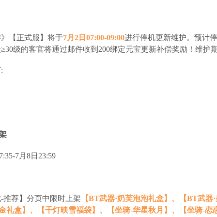
》【正式服】将于
7月2日07:00-09:00
进行停机更新维护。预计停
≥30级的客官将通过邮件收到200绑定元宝更新补偿奖励！维
:
架
35-7月8日23:59
-推荐】分页中限时上架
【BT武器·奶芙泡泡礼盒】、【BT武器
千金礼盒】、【千灯映雪福袋】、【坐骑-华星秋月】、【坐骑-恋恋