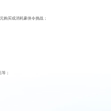
绑元购买或消耗豪侠令挑战；
伍等；