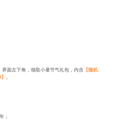
】界面左下角，领取小暑节气礼包，内含
【随机
0】
。
年；