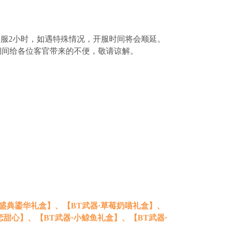
服2小时，如遇特殊情况，开服时间将会顺延。
护期间给各位客官带来的不便，敬请谅解。
·盛典鎏华礼盒】、【BT武器·草莓奶喵礼盒】、
甜心】、【BT武器·小鲸鱼礼盒】、【BT武器·