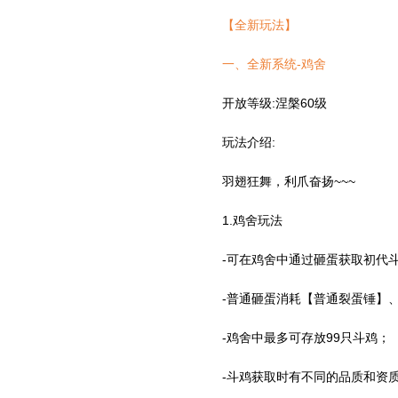
【全新玩法】
一、全新系统-鸡舍
开放等级:涅槃60级
玩法介绍:
羽翅狂舞，利爪奋扬~~~
1.鸡舍玩法
-可在鸡舍中通过砸蛋获取初代
-普通砸蛋消耗【普通裂蛋锤】
-鸡舍中最多可存放99只斗鸡；
-斗鸡获取时有不同的品质和资