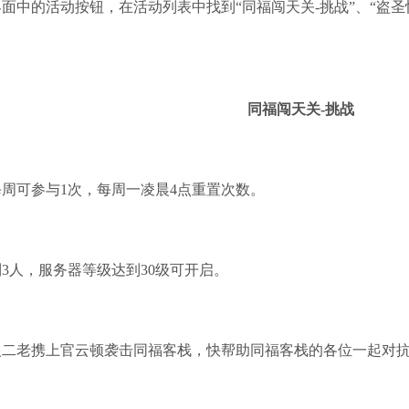
面中的活动按钮，在活动列表中找到“同福闯天关-挑战”、“盗圣惊
同福闯天关-挑战
周可参与1次，每周一凌晨4点重置次数。
3人，服务器等级达到30级可开启。
银二老携上官云顿袭击同福客栈，快帮助同福客栈的各位一起对