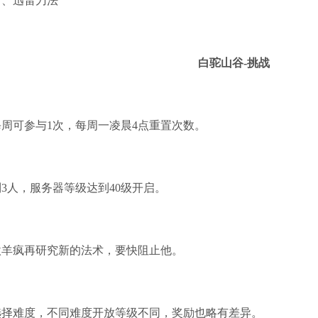
片、迅雷刀法
白驼山谷-挑战
周可参与1次，每周一凌晨4点重置次数。
3人，服务器等级达到40级开启。
欧羊疯再研究新的法术，要快阻止他。
选择难度，不同难度开放等级不同，奖励也略有差异。