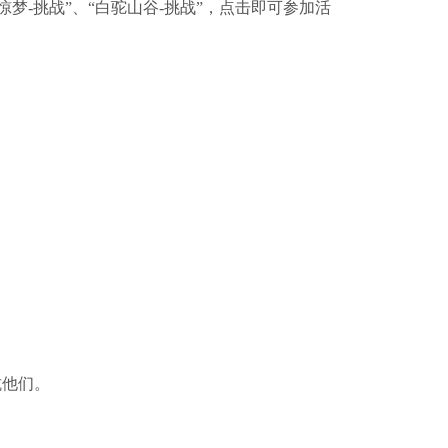
梦-挑战”、“白驼山谷-挑战”，点击即可参加活
抗他们。