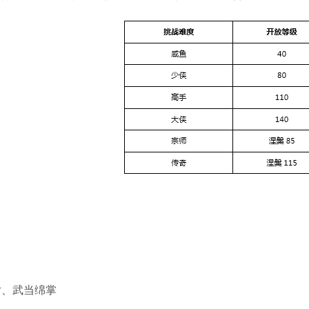
片、武当绵掌