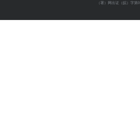
（署）网出证（皖）字第0