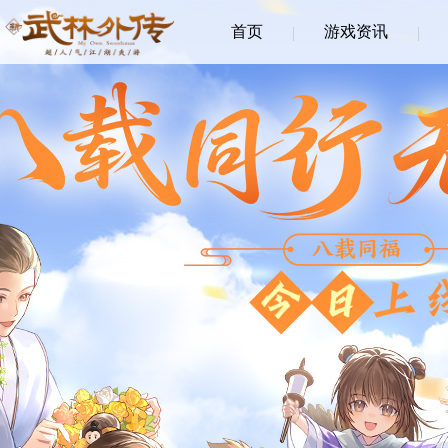
首页
游戏资讯