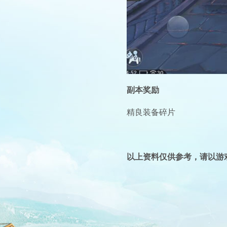
副本奖励
精良装备碎片
以上资料仅供参考，请以游