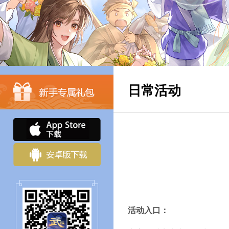
日常活动
活动入口：